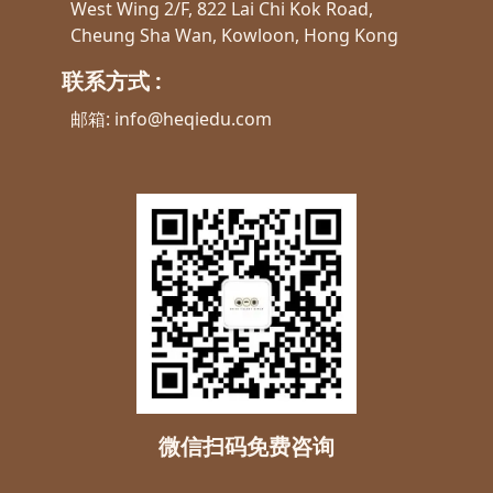
West Wing 2/F, 822 Lai Chi Kok Road,
Cheung Sha Wan, Kowloon, Hong Kong
联系方式 :
邮箱:
info@heqiedu.com
微信扫码免费咨询